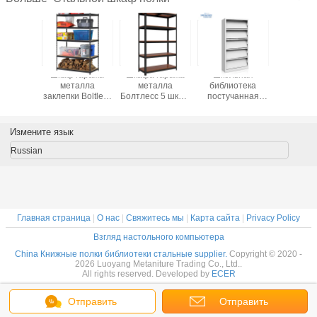
йные
Шкаф гаража
Шкафа гаража
Школьная
Склад
овые
металла
металла
библиотека
стально
ьные
заклепки Boltless
Болтлесс 5 шкаф
постучанная
пол
е полки
с регулируемыми
полки
вниз со шкафа
деревянными
регулируемого
полки журнала
ярусами
ярусов МДФ
книжных полков
Измените язык
стальной для
стального
склада
Russian
Главная страница
|
О нас
|
Свяжитесь мы
|
Карта сайта
|
Privacy Policy
Взгляд настольного компьютера
China Книжные полки библиотеки стальные supplier.
Copyright © 2020 -
2026 Luoyang Metaniture Trading Co., Ltd..
All rights reserved. Developed by
ECER
Отправить
Отправить