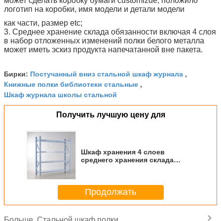
может сделать коробку бумаги customizde, положило
логотип на коробки, имя модели и детали модели
как части, размер etc;
3.
Среднее хранение склада обязанности включая 4 слоя
в набор отложенных изменений полки белого металла
может иметь эскиз продукта напечатанной вне пакета.
Постучанный вниз стальной шкаф журнала
Бирки:
,
Книжные полки библиотеки стальные
,
Шкаф журнала школы стальной
Получить лучшую цену для
Шкаф хранения 4 слоев
среднего хранения склада
обязанности включая в набор
отложенных изменений белый
Продолжать
Стальной шкаф полки
Больше