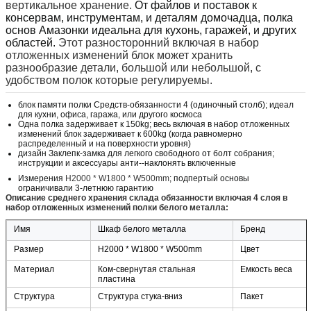
вертикальное хранение.
От файлов и поставок к
консервам, инструментам, и деталям домочадца, полка
основ Амазонки идеальна для кухонь, гаражей, и других
областей.
Этот разносторонний включая в набор
отложенных изменений блок может хранить
разнообразие детали, большой или небольшой, с
удобством полок которые регулируемы.
блок памяти полки Средств-обязанности 4 (одиночный столб); идеал
для кухни, офиса, гаража, или другого космоса
Одна полка задерживает к 150kg; весь включая в набор отложенных
изменений блок задерживает к 600kg (когда равномерно
распределенный и на поверхности уровня)
дизайн Заклепк-замка для легкого свободного от болт собрания;
инструкции и аксессуары анти--наклонять включенные
Измерения
H2000 * W1800 * W500mm
; подпертый основы
ограничивали 3-летнюю гарантию
Описание среднего хранения склада обязанности включая 4 слоя в
набор отложенных изменений полки белого металла:
Имя
Шкаф белого металла
Бренд
Размер
H2000 * W1800 * W500mm
Цвет
Материал
Ком-свернутая стальная
Емкость веса
пластина
Структура
Структура стука-вниз
Пакет