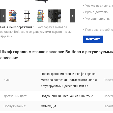
Упаковывая детал
Время доставки:
Условия оплаты:
Большие изображения :
Шкаф гаража металла
Поставка способно
заклепки Boltless с регулируемыми деревянными
ярусами
Контакт
Шкаф гаража металла заклепки Boltless с регулируем
описание
Полка хранения стойки шкафа гаража
Имя:
металла заклепки Болтлесс стальная с
Поверх
регулируемыми деревянными яр
Доступный цвет:
Подгонянный цвет РАЛ или Пантоне
Собер
Обслуживание:
ОЭМ/ОДМ
Гарант