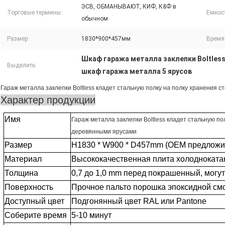
ЭСВ, ОБМАНЫВАЮТ, КИФ, К&Ф в
Торговые термины:
Емкост
обычном
Размер:
1830*900*457мм
Время
Шкаф гаража металла заклепки Boltles
Выделить:
шкаф гаража металла 5 ярусов
Гараж металла заклепки Boltless кладет стальную полку на полку хранения 
Характер продукции
Имя
Гараж металла заклепки Boltless кладет стальную по
деревянными ярусами
Размер
H1830 * W900 * D457mm (OEM предложи
Материал
Высококачественная плита холодноката
Толщина
0,7 до 1,0 mm перед покрашенный, могу
Поверхность
Прочное пальто порошка эпоксидной см
Доступный цвет
Подгонянный цвет RAL или Pantone
Соберите время
5-10 минут