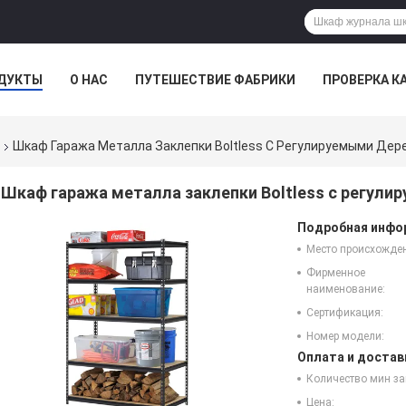
ДУКТЫ
О НАС
ПУТЕШЕСТВИЕ ФАБРИКИ
ПРОВЕРКА К
Шкаф Гаража Металла Заклепки Boltless С Регулируемыми Де
Шкаф гаража металла заклепки Boltless с регул
Подробная инфор
Место происхожде
Фирменное
наименование:
Сертификация:
Номер модели:
Оплата и достав
Количество мин за
Цена: