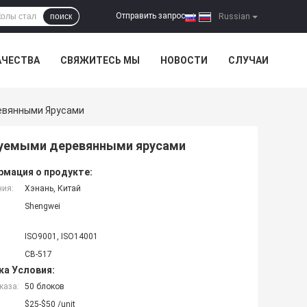
Отправить запрос
поиск
|
Russian
АЧЕСТВА
СВЯЖИТЕСЬ МЫ
НОВОСТИ
СЛУЧАИ
ревянными Ярусами
ируемыми деревянными ярусами
мация о продукте:
ния:
Хэнань, Китай
Shengwei
ISO9001, ISO14001
СВ-517
ка Условия:
каза:
50 блоков
$25-$50 /unit