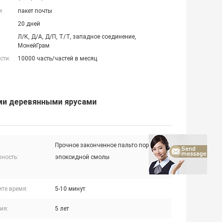
и:
пакет почты
20 дней
Л/К, Д/А, Д/П, Т/Т, западное соединение,
МонейГрам
сти:
10000 часть/частей в месяц
ыми деревянными ярусами
Прочное законченное пальто порошка
ность:
эпоксидной смолы
ите время:
5-10 минут
ия:
5 лет