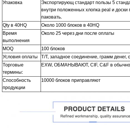
Упаковка
Экспортирующ стандарт пользы 5 станда
внутри положенных хлопка peal и доски 
паковать.
Qty в 40HQ
Около 1000 блоков в 40HQ
Время
Около 25 через дни после оплаты
выполнения
MOQ
100 блоков
Условия оплаты
T/T, западное соединение, грамм денег,
Торговые
EXW, ОБМАНЫВАЮТ, CIF, C&F в обычн
термины:
Способность
10000 блоков приправляют
продукции