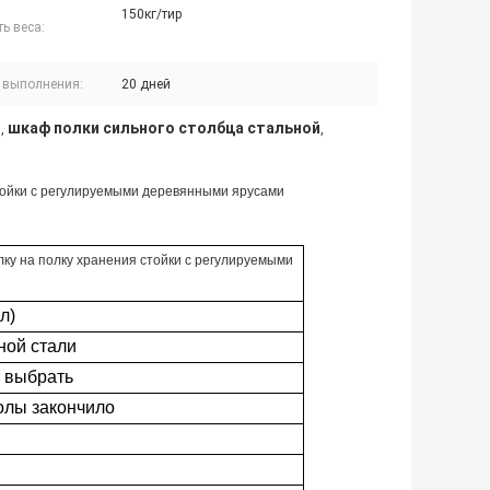
150кг/тир
ь веса:
 выполнения:
20 дней
s
шкаф полки сильного столбца стальной
,
,
стойки с регулируемыми деревянными ярусами
лку на полку хранения стойки с регулируемыми
л)
ной стали
т выбрать
олы закончило