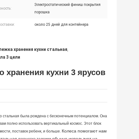
Электростатический финиш покрытия
ность:
порошка
оставки:
около 25 дней для контейнера
лежка хранения кухни стальная
,
ла 3 цели
о хранения кухни 3 ярусов
о стальная
была рождена с бесконечным потенциалом. Она 
ам полно использовать вертикальный космос. Этот блок 
Колеса помогают нам
ости, поставок ребенк, и больше.
 стальная
обычно использует на