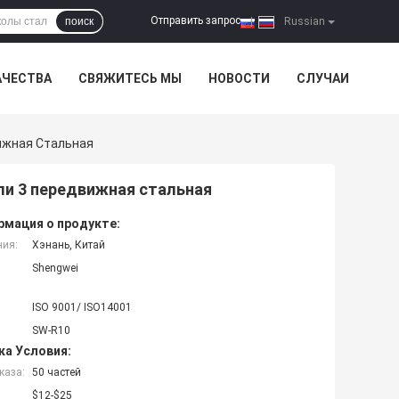
Отправить запрос
поиск
|
Russian
АЧЕСТВА
СВЯЖИТЕСЬ МЫ
НОВОСТИ
СЛУЧАИ
вижная Стальная
ели 3 передвижная стальная
мация о продукте:
ния:
Хэнань, Китай
Shengwei
ISO 9001/ ISO14001
SW-R10
ка Условия:
каза:
50 частей
$12-$25