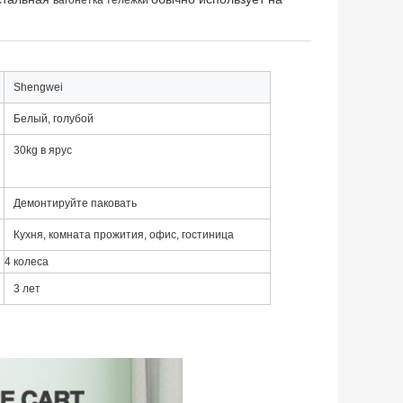
вагонетка тележки
Shengwei
Белый, голубой
30kg в ярус
Демонтируйте паковать
Кухня, комната прожития, офис, гостиница
4 колеса
3 лет