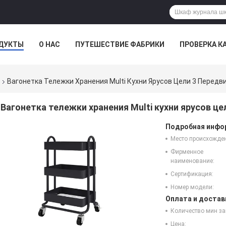
ДУКТЫ
О НАС
ПУТЕШЕСТВИЕ ФАБРИКИ
ПРОВЕРКА К
Вагонетка Тележки Хранения Multi Кухни Ярусов Цели 3 Перед
Вагонетка тележки хранения Multi кухни ярусов ц
Подробная инфор
Место происхожде
Фирменное
наименование:
Сертификация:
Номер модели:
Оплата и достав
Количество мин за
Цена: