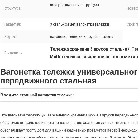
постучанная вниз структура
структура:
Поверх
Гарантия:
3 стальной лет вагонетки тележки
Срок п
Ярусы:
вагонетка тележки 3 ярусов стальная
Тележка хранения 3 ярусов стальная
Те
,
Выделить:
Multi тележка завальцовки полки метал
Вагонетка тележки универсальног
передвижного стальная
Введите
:
стальной вагонетки тележки
Эта
вагонетка тележки универсального хранения кухни 3 ярусов передвижног
обеспечивает сильное и просторное решение хранения для вас, позволяющ в
обеспечивает roomy дом для ваших ежедневных предметов первой необходим
легким для
двинуть и положить на все людей места. Эта