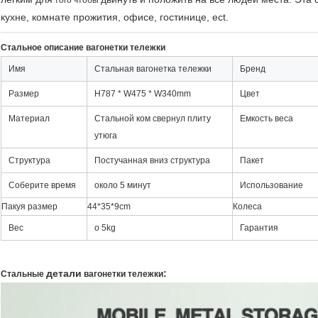
того чтобы
кухне, комнате прожития, офисе, гостинице, ect.
Стальное описание вагонетки
тележки
Имя
Стальная вагонетка тележки
Бренд
Размер
H787 * W475 * W340mm
Цвет
Материал
Стальной ком свернул плиту
Емкость веса
утюга
Структура
Постучанная вниз структура
Пакет
Соберите время
около 5 минут
Использование
Пакуя размер
44*35*9cm
Колеса
Вес
о 5kg
Гарантия
детали
:
Стальные
вагонетки тележки