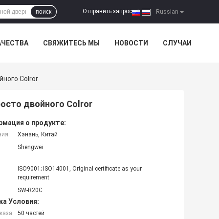
Отправить запрос
поиск
|
Russian
АЧЕСТВА
СВЯЖИТЕСЬ МЫ
НОВОСТИ
СЛУЧАИ
ного Colror
осто двойного Colror
мация о продукте:
ния:
Хэнань, Китай
Shengwei
ISO9001; ISO14001, Original certificate as your
requirement
SW-R20C
ка Условия:
каза:
50 частей