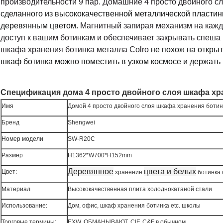
производительности 9 пар.
Домашние 4 просто двойного сл
сделанного из высококачественной металлической пластин
деревянным цветом.
Магнитный запирая механизм на кажд
доступ к вашим ботинкам и обеспечивает закрывать спеша 
шкафа хранения ботинка металла Colro
не похож на откры
шкаф ботинка можно поместить в узком космосе и держать
Спецификация
дома 4 просто двойного слоя шкафа хр
Имя
Домой 4 просто двойного слоя шкафа хранения ботин
Бренд
Shengwei
Номер модели
SW-R20C
Размер
H
1362*W700*H152mm
Деревянное
цвета и белых
Цвет:
хранение
ботинка 
Материал
Высококачественная плита холоднокатаной стали
Использование:
Дом, офис, шкаф хранения ботинка etc. школы
Торговые термины:
EXW, ОБМАНЫВАЮТ, CIF, C&F в обычном