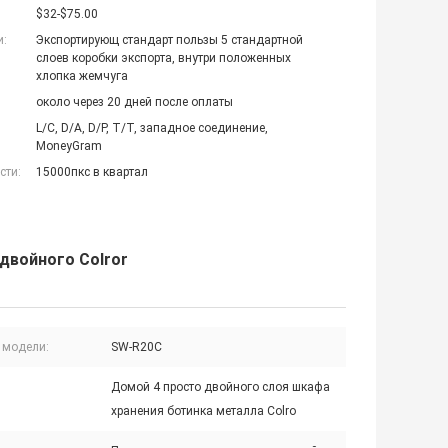
$32-$75.00
и:
Экспортирующ стандарт пользы 5 стандартной
слоев коробки экспорта, внутри положенных
хлопка жемчуга
около через 20 дней после оплаты
L/C, D/A, D/P, T/T, западное соединение,
MoneyGram
сти:
15000пкс в квартал
двойного Colror
 модели:
SW-R20C
Домой 4 просто двойного слоя шкафа
хранения ботинка металла Colro