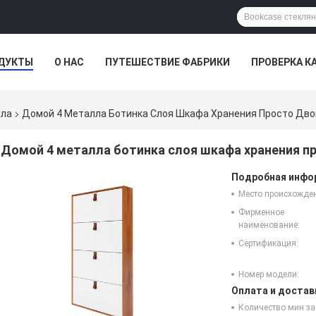
ДУКТЫ
О НАС
ПУТЕШЕСТВИЕ ФАБРИКИ
ПРОВЕРКА К
лла
Домой 4 Металла Ботинка Слоя Шкафа Хранения Просто Двой
Домой 4 металла ботинка слоя шкафа хранения пр
Подробная инфор
Место происхожде
Фирменное
наименование:
Сертификация:
Номер модели:
Оплата и достав
Количество мин за