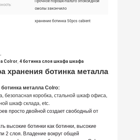
Прочное порошк-пальто эпоксидной
ность:
смолы закончило
хранение ботинка 50pcs cabient
я
,
а Colror
4 ботинка слоя шкафа шкафа
,
а хранения ботинка металла
 ботинка металла Colro
:
а, безопасная коробка, стальной шкаф офиса,
ой шкаф склада, etc.
оев просто двойной создает свободный от
ть высокие ботинки как ботинки, высокие
ли 2 слоя. Владение вокруг общей