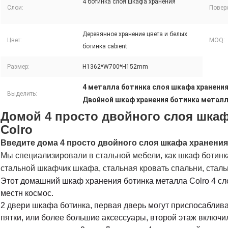
4 ботинка слоя шкафа хранения
Слои:
Поверх
Деревянное хранение цвета и белых
Цвет:
MOQ:
ботинка cabient
Размер:
H1362*W700*H152mm
4 металла ботинка слоя шкафа хранени
Выделить:
Двойной шкаф хранения ботинка металл
Домой 4 просто двойного слоя шкаф
Colro
Введите
дома 4 просто двойного слоя шкафа хранения
Мы специализировали в стальной мебели, как шкаф ботинк
стальной шкафчик шкафа, стальная кровать спальни, стальн
Этот домашний шкаф хранения ботинка металла Colro 4 сл
местн космос.
2 двери шкафа ботинка, первая дверь могут приспосаблива
пятки, или более большие аксессуары, второй этаж включи