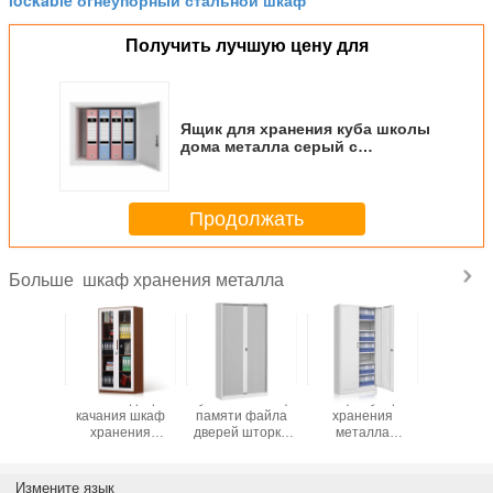
lockable огнеупорный стальной шкаф
Получить лучшую цену для
Ящик для хранения куба школы
дома металла серый с
ключевыми замком и полкой
Продолжать
шкаф хранения металла
Больше
 для
Балкона двери
Кухонный шкаф
Шкаф ваучера
Анти- ящ
ения
качания шкаф
памяти файла
хранения
хране
точк
хранения
дверей шторки
металла
карт
янной
металла
завальцовки
офисной мебели
похищ
тальной
стеклянного
Tambour
двойной двери
водоустойчивый
стальной
стальной
Измените язык