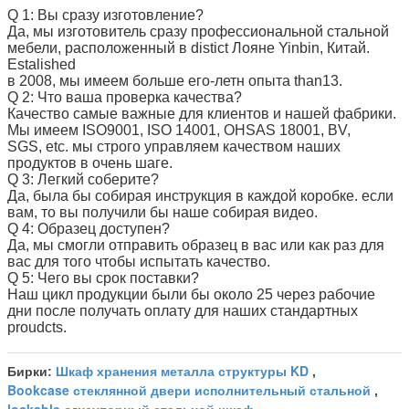
Q 1: Вы сразу изготовление?
Да, мы изготовитель сразу профессиональной стальной
мебели, расположенный в distict Лояне Yinbin, Китай.
Estalished
в 2008, мы имеем больше его-летн опыта than13.
Q 2: Что ваша проверка качества?
Качество самые важные для клиентов и нашей фабрики.
Мы имеем ISO9001, ISO 14001, OHSAS 18001, BV,
SGS, etc. мы строго управляем качеством наших
продуктов в очень шаге.
Q 3: Легкий соберите?
Да, была бы собирая инструкция в каждой коробке. если
вам, то вы получили бы наше собирая видео.
Q 4: Образец доступен?
Да, мы смогли отправить образец в вас или как раз для
вас для того чтобы испытать качество.
Q 5: Чего вы срок поставки?
Наш цикл продукции были бы около 25 через рабочие
дни после получать оплату для наших стандартных
proudcts.
Шкаф хранения металла структуры KD
Бирки:
,
Bookcase стеклянной двери исполнительный стальной
,