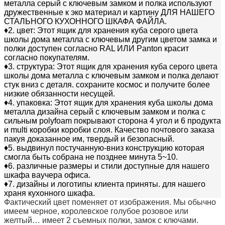
металла серый с ключевым замком и полка используют
дружественные к эко материал и картину ДЛЯ НАШЕГО
СТАЛЬНОГО КУХОННОГО ШКАФА ФАЙЛА.
♦2. цвет: Этот ящик для хранения куба серого цвета
школы дома металла с ключевым другим цветом замка и
полки доступен согласно RAL ИЛИ Panton красит
согласно покупателям.
♦3. структура: Этот ящик для хранения куба серого цвета
школы дома металла с ключевым замком и полка делают
стук вниз с деталя. сохраните космос и получите более
низкие обязанности несущей.
♦4. упаковка: Этот ящик для хранения куба школы дома
металла дизайна серый с ключевым замком и полка
с
сильным polyfoam покрывают сторона 4 угол и 6 продукта
и multi коробки коробки слоя. Качество почтового заказа
пакуя доказанное им, твердый и безопасный.
♦5. выдвинул постучанную-вниз конструкцию которая
смогла быть собрана не позднее минута 5~10.
♦6. различные размеры и стили доступные для нашего
шкафа ваучера офиса.
♦7. дизайны и логотипы клиента приняты. для нашего
храня кухонного шкафа.
Фактический цвет поменяет от изображения. Мы обычно
имеем черное, королевское голубое розовое или
желтый… имеет 2 съемных полки, замок с ключами.