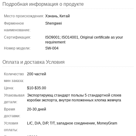
Подробная информация о продукте
Место происхождения:
Хэнань, Китай
Фирменное
Shengwei
наименование:
Сертификация:
ISO9001; ISO14001, Original certificate as your
requirement
Номер модели:
SW-004
Оплата и доставка Условия
Количество
200 частей
мин заказа:
Цена:
$10-$35.00
Упаковывая
Экспортирующ стандарт пользы 5 стандартной слоев
коробки экспорта, внутри положенных хлопка жемчуга
детали:
Время
20-30 дней
доставки:
Условия
L/C, D/A, D/P, T/T, западное соединение, MoneyGram
оплаты: