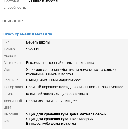
Поставка
15000пкс в квартал
способности:
описание
шкаф хранения металла
Тип:
мебель школы
Номер
SW-004
модели:
Материал:
Высококачественный стальная пластина
Имя:
Ящик для хранения куба школы дома металла серый с
ключевыми замком и полкой
Толщина:
0.6мм, 0.4мм-1.0мм могут выбрать
Поверхность:
Прочный порошок эпоксидной смолы покрыл законченное
замок:
Ключевой замок или цифровой замок
Доступный
Серая желтая черная синь, ect
цвет:
Ящик для хранения куба дома металла серый
Высокий
,
Ящик для хранения куба школы серый
,
свет:
Бункеры куба дома металла