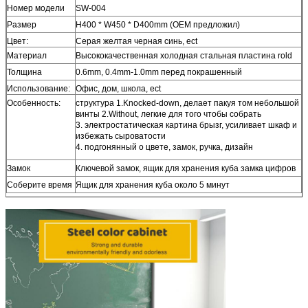
Номер модели
SW-004
Размер
H400 * W450 * D400mm (OEM предложил)
Цвет:
Серая желтая черная синь, ect
Материал
Высококачественная холодная стальная пластина rold
Толщина
0.6mm, 0.4mm-1.0mm перед покрашенный
Использование:
Офис, дом, школа, ect
Особенность:
структура 1.Knocked-down, делает пакуя том небольшой
винты 2.Without, легкие для того чтобы собрать
3. электростатическая картина брызг, усиливает шкаф и
избежать сыроватости
4. подгонянный о цвете, замок, ручка, дизайн
Замок
Ключевой замок,
ящик для хранения куба замка цифров
Соберите время
Ящик для хранения куба около 5 минут