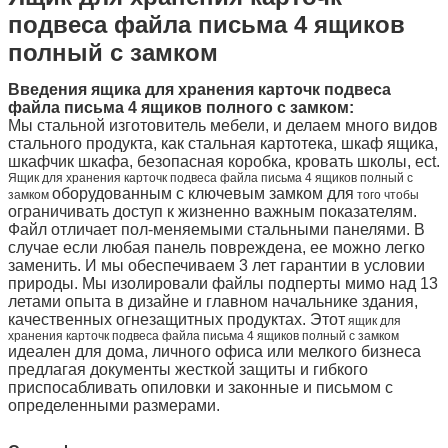
подвеса файла письма 4 ящиков
полный с замком
Введения
ящика для хранения карточк подвеса
файла письма 4 ящиков полного с замком
:
Мы стальной изготовитель мебели, и делаем много видов
стального продукта, как стальная картотека, шкаф ящика,
шкафчик шкафа, безопасная коробка, кровать школы, ect.
Ящик для хранения карточк подвеса файла письма 4 ящиков полный с
оборудованным с ключевым замком для
замком
того чтобы
ограничивать доступ к жизненно важным показателям.
Файл отличает пол-меняемыми стальными панелями. В
случае если любая панель повреждена, ее можно легко
заменить.
И мы обеспечиваем 3 лет гарантии в условии
природы.
Мы изолировали файлы подперты мимо над 13
летами опыта в дизайне и главном начальнике здания,
качественных огнезащитных продуктах.
Этот
ящик для
хранения карточк подвеса файла письма 4 ящиков полный с замком
идеален для дома, личного офиса или мелкого бизнеса
предлагая документы жесткой защиты и гибкого
приспосабливать опиловки и законные и письмом с
определенными размерами.