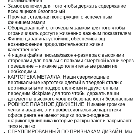
возникновения
Замок включил для того чтобы держать содержание
всех ящиков безопасный
Прочная, стальная конструкция с испеченным
финишем эмали
Оборудованный с ключевым замком для того чтобы
ограничивать доступ к жизненно важным показателям
Финиш царапина-устойчив, обеспечивающ
возникновение продолжительности жизни
качественное
4 ящика файла письма/законн-размера с высокими
сторонами для пользы с папками смертной казни через
повешение – никакие дополнительные рамки не
необходимы.
КАРТОТЕКА МЕТАЛЛА: Наши сверхмощные
вертикальные картотеки одетый в твердой стали с
вертикальными подкреплениями и двухстенным
передним kickplate для того чтобы держать ваши
документы высокого уровня безопасности безопасным
РОВНОЕ ПЛАВНОЕ ДВИЖЕНИЕ: Никакие громкие
челки и аварии, эти профессиональные картотеки
офиса ранга не имеют ящики полно-подвеса
шарикоподшипника которые раскрывают и закрывают
тихо и легко
СГРУППИРОВАННЫЙ ПО ПРИЗНАКАМ ДИЗАЙН: Мы