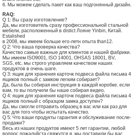
6. Мы можем сделать пакет как ваш подгонянный дизайн.
RAQ:
Q 1: Вы сразу изготовление?
Да, мы изготовитель сразу профессиональной стальной
мебели, расположенный в distict Лояне Yinbin, Китай.
Estalished
в 2008, мы имеем больше его-летн опыта than12.
Q 2: Что ваша проверка качества?
Качество самые важные для клиентов и нашей фабрики.
Мы имеем ISO9001, ISO 14001, OHSAS 18001, BV,
SGS, etc. мы строго управляем качеством наших
продуктов в очень шаге.
Q 3: ящик для хранения карточк подвеса файла письма 4
ящиков полный с замком
легким собирает?
Да, была бы собирая инструкция в каждой коробке. если
вам, то вы получили бы наше собирая видео.
Q 4: ящик для хранения карточк подвеса файла письма 4
ящиков полный с образцом
замка доступен?
Да, мы смогли отправить образец в вас или как раз для
вас для того чтобы испытать качество.
Q 5: Что ваши продукты гарантия и обслуживание после-
продажи?
Весь из наших продуктов имеют 5 лет гарантии, любой
вопрос пожалуйста свяжутся я, мы поставили бы вас