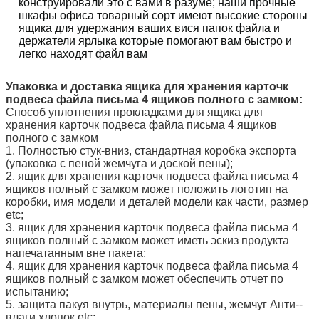
конструировали это с вами в разуме; наши прочные
шкафы офиса товарный сорт имеют высокие стороны
ящика для удержания ваших вися папок файла и
держатели ярлыка которые помогают вам быстро и
легко находят файл вам
Упаковка и доставка
ящика для хранения карточк
подвеса файла письма 4 ящиков полного с замком
:
Способ уплотнения прокладками для ящика для
хранения карточк подвеса файла письма 4 ящиков
полного с замком
1. Полностью стук-вниз, стандартная коробка экспорта
(упаковка с пеной жемчуга и доской пены);
2. ящик для хранения карточк подвеса файла письма 4
ящиков полный с замком
может положить логотип на
коробки, имя модели и деталей модели как части, размер
etc;
3. ящик для хранения карточк подвеса файла письма 4
ящиков полный с замком
может иметь эскиз продукта
напечатанным вне пакета;
4. ящик для хранения карточк подвеса файла письма 4
ящиков полный с замком может обеспечить отчет по
испытанию;
5. защита пакуя внутрь, материалы пены, жемчуг Анти--
влаги хлопок etc;