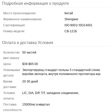
Подробная информация о продукте
Место происхождения:
Китай
Фирменное наименование:
Shengwei
Сертификация:
ISO 9001/ ISO14001
Номер модели:
СВ-121Б
Оплата и доставка Условия
Количество
50 частей
мин заказа:
Цена:
$39-$65.00
Упаковывая
Экспортирующ стандарт пользы 5 стандартной слоев
коробки экспорта, внутри положенного протектора кор
детали:
Время
20-30 дней
доставки:
Условия
L/C, D/A, D/P, T/T, западное соединение,
оплаты:
Поставка
15000пкс в квартал
способности: