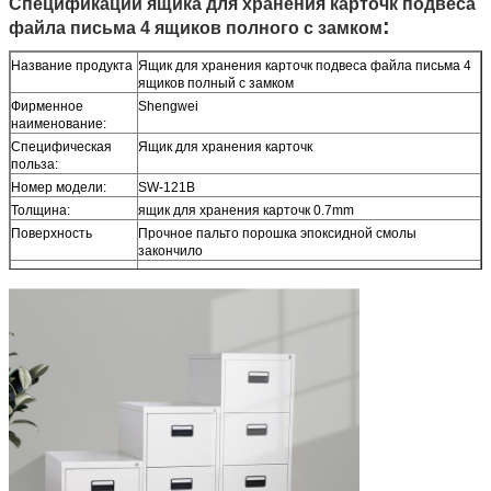
Спецификации
ящика для хранения карточк подвеса
:
файла письма 4 ящиков полного с замком
Название продукта
Ящик для хранения карточк подвеса файла письма 4
ящиков полный с замком
Фирменное
Shengwei
наименование:
Специфическая
Ящик для хранения карточк
польза:
Номер модели:
SW-121B
Толщина:
ящик для хранения карточк 0.7mm
Поверхность
Прочное пальто порошка эпоксидной смолы
закончило
Функция
Вися Адвокатура для размера письма и законного
размера
Размер
Ящик для хранения карточк H1330*W460*D620mm