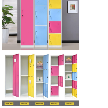
T/T, западное соединение, грамм денег
оплаты
Торговые
EXW, ОБМАНЫВАЮТ, CIF, C&F в обычном, или
термины:
как потребность