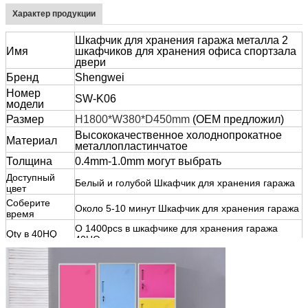
Характер продукции
Шкафчик для хранения гаража металла 2
Имя
шкафчиков для хранения офиса спортзала
двери
Бренд
Shengwei
Номер
SW-K06
модели
Размер
H1800*W380*D450mm
(OEM предложил)
Высококачественное холоднопрокатное
Материал
металлопластинчатое
Толщина
0.4mm-1.0mm могут выбрать
Доступный
Белый и голубой Шкафчик для хранения гаража
цвет
Соберите
Около 5-10 минут Шкафчик для хранения гаража
время
О 1400pcs в шкафчике для хранения гаража
Qty в 40HQ
40HQ
Время
Около 25 дни после оплаты
выполнения
60pcs, заказ образца принимают
сталь
MOQ
шкафчиков
Условия