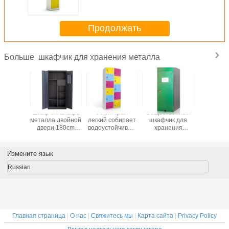
металла офиса спортзала 2
дверей
Продолжать
шкафчик для хранения металла
Больше
шкафчик
Шкафчик шкафа
Узкий край
Общественный
Многофун
анения
металла двойной
легкий собирает
шкафчик для
сталь
а края
двери 180cm
водоустойчивый
хранения
шкафчи
спальни
много шкафчик
велосипеда
хране
вертикальный с
для хранения
металла
металла
безопасной
металла дверей
охраняемой
шкафа п
Измените язык
коробкой
парковки
фай
хранения
Russian
велосипеда
Главная страница
|
О нас
|
Свяжитесь мы
|
Карта сайта
|
Privacy Policy