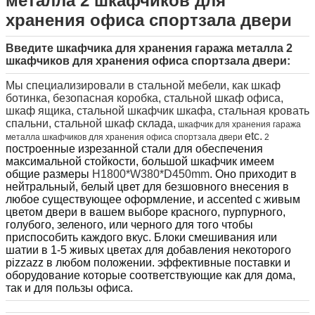
металла 2 шкафчиков для
хранения офиса спортзала двери
Введите шкафчика для хранения гаража металла 2
шкафчиков для хранения офиса спортзала двери
:
Мы специализировали в стальной мебели, как шкаф
ботинка, безопасная коробка, стальной шкаф офиса,
шкаф ящика, стальной шкафчик шкафа, стальная кровать
спальни, стальной шкаф склада,
шкафчик для хранения
гаража
etc.
металла шкафчиков для хранения офиса спортзала двери
2
построенные изрезанной стали для обеспечения
максимальной стойкости, большой шкафчик имеем
общие размеры
H1800*W380*D450mm
. Оно приходит в
нейтральный, белый цвет для безшовного внесения в
любое существующее оформление, и accented с живым
цветом двери в вашем выборе красного, пурпурного,
голубого, зеленого, или черного для того чтобы
приспособить каждого вкус. Блоки смешивания или
шатии в 1-5 живых цветах для добавления некоторого
pizzazz в любом положении.
эффективные поставки и
оборудование которые соответствующие как для дома,
так и для пользы офиса.