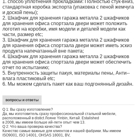
1.
способ уплотнения прокладками:
Полностью стук-вниз,
стандартная коробка экспорта (упаковка с пеной жемчуга
и доской пены);
2.
Шкафчик для хранения гаража металла 2 шкафчиков
для хранения офиса спортзала двери
может положить
логотип на коробки, имя модели и деталей модели как
части, размер etc;
3.
Шкафчик для хранения гаража металла 2 шкафчиков
для хранения офиса спортзала двери
может иметь эскиз
продукта напечатанный вне пакета;
4.
Шкафчик для хранения гаража металла 2 шкафчиков
для хранения офиса спортзала двери
может обеспечить
отчет по испытанию;
5. Внутренность защиты пакуя, материалы пены, Анти--
влага пластиковый etc;
6. Мы можем сделать пакет как ваш подгонянный дизайн.
вопросы и ответы
Q 1: Вы сразу изготовление?
Да, мы изготовитель сразу профессиональной стальной мебели,
расположенный в distict Лояне Yinbin, Китай. Estalished
в 2008, мы имеем больше ий-летн опыт чем 13.
Q 2: Что ваша проверка качества?
Качество самые важные для клиентов и нашей фабрики. Мы имеем
ISO9001, ISO 14001, OHSAS 18001, BV,