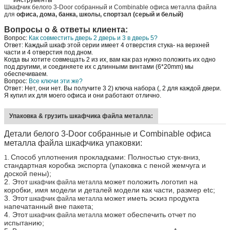
инструменты
Шкафчик белого 3-Door собранный и Combinable офиса металла файла
для
офиса, дома, банка, школы, спортзал (серый и белый)
Вопросы о & ответы клиента:
Вопрос:
Как совместить дверь 2 дверь и 3 в дверь 5?
Ответ: Каждый шкаф этой серии имеет 4 отверстия стука- на верхней
части и 4 отверстия под дном.
Когда вы хотите совмещать 2 из их, вам как раз нужно положить их одно
под другими, и соединяете их с длинными винтами (6*20mm) мы
обеспечиваем.
Вопрос:
Все ключи эти же?
Ответ: Нет, они нет. Вы получите 3 2) ключа набора (, 2 для каждой двери.
Я купил их для моего офиса и они работают отлично.
Упаковка & грузить шкафчика файла металла:
Детали белого 3-Door собранные и Combinable офиса
металла файла шкафчика упаковки:
Способ уплотнения прокладками: Полностью стук-вниз,
1.
стандартная коробка экспорта (упаковка с пеной жемчуга и
доской пены);
2. Этот
может положить логотип на
шкафчик файла металла
коробки, имя модели и деталей модели как части, размер etc;
3. Этот
может иметь эскиз продукта
шкафчик файла металла
напечатанный вне пакета;
4. Этот
может обеспечить отчет по
шкафчик файла металла
испытанию;