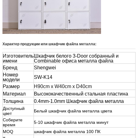
Характер продукции или
шкафчик файла металла:
Изготовитель
Шкафчик белого 3-Door собранный и
имени
Combinable офиса металла файла
Бренд
Shengwei
Номер
SW-K14
модели
Размер
H90cm x W40cm x D40cm
Материал
Высококачественный стальная пластина
Толщина
0.4mm-1.0mm Шкафчик файла металла
Доступный
Белый шкафчик файла металла цвета
цвет
Соберите
5-10 шкафчик файла металла минут
время
MOQ
шкафчик файла металла 100 ПК