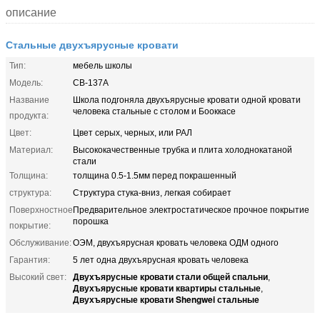
описание
Стальные двухъярусные кровати
Тип:
мебель школы
Модель:
СВ-137А
Название
Школа подгоняла двухъярусные кровати одной кровати
человека стальные с столом и Бооккасе
продукта:
Цвет:
Цвет серых, черных, или РАЛ
Материал:
Высококачественные трубка и плита холоднокатаной
стали
Толщина:
толщина 0.5-1.5мм перед покрашенный
структура:
Структура стука-вниз, легкая собирает
Поверхностное
Предварительное электростатическое прочное покрытие
порошка
покрытие:
Обслуживание:
ОЭМ, двухъярусная кровать человека ОДМ одного
Гарантия:
5 лет одна двухъярусная кровать человека
Двухъярусные кровати стали общей спальни
Высокий свет:
,
Двухъярусные кровати квартиры стальные
,
Двухъярусные кровати Shengwei стальные