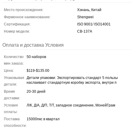
Место происхождения:
Хэнань, Китай
Фирменное наименование:
Shengwei
Сертификация:
ISO 9001/ ISO14001
Номер модели:
СВ-137А
Оплата и доставка Условия
Количество
50 наборов
мин заказа:
Цена:
$119-$135.00
Упаковывая
Детали упаковки: Экспортировать стандарт 5 пользы
наслаивает стандартную коробку экспорта, внутри п
детали:
Время
20-30 дней
доставки:
Условия
Л/К, Д/А, Д/П, Т/Т, западное соединение, МонейГрам
оплаты:
Поставка
15000пкс в квартал
способности: