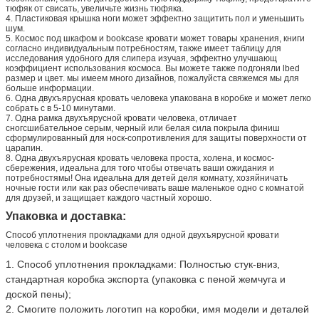
тюфяк от свисать, увеличьте жизнь тюфяка.
4. Пластиковая крышка ноги может эффектно защитить пол и уменьшить
шум.
5. Космос под шкафом и bookcase кровати может товары хранения, книги
согласно индивидуальным потребностям, также имеет таблицу для
исследования удобного для слипера изучая, эффектно улучшающ
коэффициент использования космоса. Вы можете также подгоняли lbed
размер и цвет. мы имеем много дизайнов, пожалуйста свяжемся мы для
больше информации.
6. Одна двухъярусная кровать человека упакована в коробке и может легко
собрать с в 5-10 минутами.
7. Одна рамка двухъярусной кровати человека, отличает
сногсшибательное серым, черный или белая сила покрыла финиш
сформулированный для носк-сопротивления для защиты поверхности от
царапин.
8. Одна двухъярусная кровать человека проста, холена, и космос-
сбережения, идеальна для того чтобы отвечать ваши ожидания и
потребностямы! Она идеальна для детей деля комнату, хозяйничать
ночные гости или как раз обеспечивать ваше маленькое одно с комнатой
для друзей, и защищает каждого частный хорошо.
Упаковка и доставка:
Способ уплотнения прокладками для одной двухъярусной кровати
человека с столом и bookcase
1. Способ уплотнения прокладками: Полностью стук-вниз, 
стандартная коробка экспорта (упаковка с пеной жемчуга и 
доской пены);
2. Смогите положить логотип на коробки, имя модели и деталей 