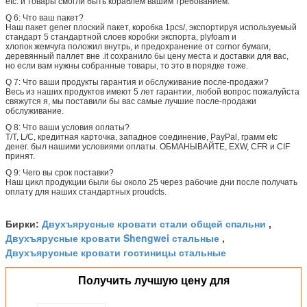
etc. и товары смогли быть кораблем вашим требованием.
Q 6: Что ваш пакет?
Наш пакет gener плоский пакет, коробка 1pcs/, экспортируя используемый
стандарт 5 стандартной слоев коробки экспорта, plyfoam и
хлопок жемчуга положил внутрь, и предохранение от cornor бумаги,
деревянный паллет вне .it сохранило бы цену места и доставки для вас,
но если вам нужны собранные товары, то это в порядке тоже.
Q 7: Что ваши продукты гарантия и обслуживание после-продажи?
Весь из наших продуктов имеют 5 лет гарантии, любой вопрос пожалуйста
свяжутся я, мы поставили бы вас самые лучшие после-продажи
обслуживание.
Q 8: Что ваши условия оплаты?
T/T, L/C, кредитная карточка, западное соединение, PayPal, грамм etc
денег. был нашими условиями оплаты. ОБМАНЫВАЙТЕ, EXW, CFR и CIF
принят.
Q 9: Чего вы срок поставки?
Наш цикл продукции были бы около 25 через рабочие дни после получать
оплату для наших стандартных proudcts.
Двухъярусные кровати стали общей спальни
Бирки:
,
Двухъярусные кровати Shengwei стальные
,
Двухъярусные кровати гостиницы стальные
Получить лучшую цену для