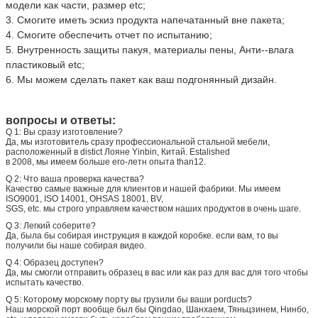
модели как части, размер etc;
3. Смогите иметь эскиз продукта напечатанный вне пакета;
4. Смогите обеспечить отчет по испытанию;
5. Внутренность защиты пакуя, материалы пены, Анти--влага 
пластиковый etc;
6. Мы можем сделать пакет как ваш подгонянный дизайн.
вопросы и ответы:
Q 1: Вы сразу изготовление?
Да, мы изготовитель сразу профессиональной стальной мебели,
расположенный в distict Лояне Yinbin, Китай. Estalished
в 2008, мы имеем больше его-летн опыта than12.
Q 2: Что ваша проверка качества?
Качество самые важные для клиентов и нашей фабрики. Мы имеем
ISO9001, ISO 14001, OHSAS 18001, BV,
SGS, etc. мы строго управляем качеством наших продуктов в очень шаге.
Q 3: Легкий соберите?
Да, была бы собирая инструкция в каждой коробке. если вам, то вы
получили бы наше собирая видео.
Q 4: Образец доступен?
Да, мы смогли отправить образец в вас или как раз для вас для того чтобы
испытать качество.
Q 5: Которому морскому порту вы грузили бы ваши porducts?
Наш морской порт вообще был бы Qingdao, Шанхаем, Тяньцзинем, Нинбо,