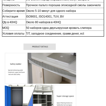
Поверхность
Прочное пальто порошка эпоксидной смолы закончило
Соберите время
Около 5-10 минут для одного набора
Аттестация
ISO9001, ISO14001, TUV, BV
Qty в 40HQ
Около 80 наборов в 40HQ
MOQ
50 наборов одна двухъярусная кровать слипера
Условия оплаты
T/T, западное соединение, грамм денег, ect
Торговые
EXW, ОБМАНЫВАЮТ, CIF, C&F в обычном
термины:
Порт доставки
Qingdao, Китай, или подгонянный