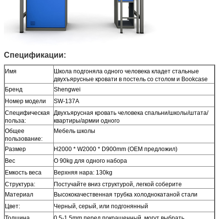
Спецификации:
Имя
Школа подгоняла одного человека кладет стальные
двухъярусные кровати в постель со столом и Bookcase
Бренд
Shengwei
Номер модели
SW-137A
Специфическая
Двухъярусная кровать человека спальни/школы/штата/
польза:
квартиры/армии одного
Общее
Мебель школы
пользование:
Размер
H2000 * W2000 * D900mm (OEM предложил)
Вес
О 90kg для одного набора
Емкость веса
Верхняя нара: 130kg
Структура:
Постучайте вниз структурой, легкой соберите
Материал
Высококачественная трубка холоднокатаной стали
Цвет:
Черный, серый, или подгонянный
Толщина
0.5-1.5mm перед покрашенный, могут выбрать