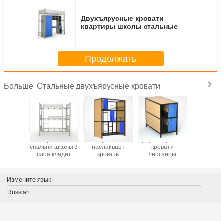
Двухъярусные кровати
квартиры школы стальные
Продолжать
Стальные двухъярусные кровати
Больше
матери
Взрослый
Тройка
Двухъярусные
Сверхм
base
спальни школы 3
наслаивает
кровати
сталь
 спальни
слоя кладет
кровать
лестницы
двухъяр
олы
двухъярусные
просторной
стороны двойной
кров
русные
кровати в
квартиры
палуба стальные
сильного
постель тройки
стальной
с небольшим
Измените язык
ьные
металла цвета
гостиницы сетки
шкафчиком для
серого цвета
стальную с
хранения
Russian
стальные
занавесом